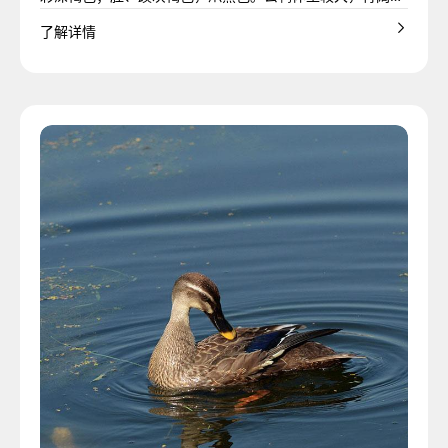
黑鸭灰鸭
新疆伊犁灰鹅
浙东白鹅
巴吉®白鹅）
白鹅）
鹅）
鹅）
了欧洲，于1729年由欧洲人引
巴巴拉鸭是法国独有的优良品
和产蛋能力强的特点。
湾地区引进和培育并成为其主
线的植物生长旺盛。因此也迎
叫她 "松啊察里乌拉"。松花江
1774米。
绿色光泽，仅主翼羽或副翼羽
宽，胸深躯长呈长方形。头颈上半段羽毛为深孔雀绿色，
名中外的“北京烤鸭”的制作原
斑纹，故而得名。高邮鸭母鸭
Somateria Mollissima。雄鸭
西班牙纳瓦尔白鸭—木拉鸭，
白鹅，四川白鹅全身羽毛洁
昂，气质英武，颈长呈弓形，
区之一，极端严寒的气候每年
国。德国北部和西北部地区以
何种鹅养殖农场都必须到指定
菜肴的狂热喜爱，带动了法国
匈牙利的地理位置和地形非常
品质产品的技术，例如葡萄
南部是缓缓向渤海倾斜的北京
了解详情
入到中国福建。据1763年编纂
种，最早发现巴巴拉鸭是在古
霍尔多巴吉®鹅体型高大，羽
狮头®灰鹅为目前我国农间培
松花江白鹅以其全身羽毛洁
要的肉鹅生产品种，饲养量占
西伯利亚白鹅是适应极寒环境
沙德林斯克鹅（西伯利亚灰鹅 /
来了大量来此地繁殖的候鸟。
流域一大特点是湖泊沼泽较
皖西白鹅产区地处亚热带的北
中有少量的白羽，番鸭绒以其
背、腰、胸为褐色芦花毛，臀部黑色，腹部白色。喙青绿
料。北京鸭全身羽毛纯白，略
全身羽毛褐色，有黑色细小斑
黑鸭灰鸭属野鸭飞禽品种——
的上体主要为白色，头顶、腹
长着柔软而卷曲的白色羽毛。
白，色泽亮白，喙，胫、蹼橘
种属灰雁，是中国地方鹅品种
胸深广，背宽平。全身羽毛洁
浙东白鹅——绍兴白鹅，分布
霍尔多巴吉 ® 白鹅是匈牙利企
科鲁达 ® 白鹅是波兰培育的优
埃姆登鹅原产于德国埃姆登地
都会持续6个月(-40℃到
饲养血统纯正的德国埃姆登鹅
的一家国营机构购买种鹅。同
的鹅鸭养殖业的发展。在上世
有利于养鹅。匈牙利大部分的
酒、鹅肝、鲑鱼、腌牛肉和奶
平原，海拔高度在20～60米。
的《泉州府志》载：“番鸭状似
印加时代的南美洲，哥伦布发
毛洁白、丰满、紧密，胸部开
育出的大型优良品种鹅，也是
白、产绒量多而闻名，松花江
整个台湾的 93% 以上，因此也
埃姆登种鹅是德国古老大型白
的优质鹅种，含林达鹅等多个
乌拉尔鹅）是俄罗斯西伯利亚
欧绒鸭就是其中的一种。格陵
多，其湖泊水系超过600个，是
缘，属湿润季风气候。季风显
色泽光亮洁白，绒朵大而串
色，趾蹼均为桔红色，爪黑色。高邮麻鸭善潜水、耐粗饲、
带乳黄光泽，体型硕大丰满，
点，如麻雀羽；喙豆黑色；虹
斑嘴鸭，是中国部分家鸭祖先
和尾黑色。体大而圆，喙有隆
纳瓦尔白鸭的父代为番鸭，其
红色。主产地在四川省的峨眉
当中唯一来源于灰雁的鹅种，
白，头顶长有橘黄色寿星头状
于浙江省东部象山、宁波、舟
业历时 20 余年培育的绒蛋兼用
质鹅种，1962 年由国家动物育
区，后引入英国并经本土化选
-60℃)。这样的气候条件促使
而闻名。在这里可以看到许多
时，任何孵化农场或机构都必
纪70年代，单只鸭肝的价格可
国土都是可供放牧的绿色平
酪。如今，纳瓦尔地区也以其
这种山地环绕的地形，为北京
鸭而大似鹅，自抱其蛋而生，
现南美大陆时将巴巴拉鸭带到
阔，光滑，头大呈椭圆形，眼
世界上的大型鹅之一。原产广
白鹅体型较小，略呈长圆形。
叫台湾大白鹅。近几年从台湾
鹅，源于埃姆登城，19 世纪经
品系，成年体重 8-12 公斤，白
古老灰鹅品种，源自 17 世纪由
兰岛全年的平均气温在0度以
水禽养殖的“天堂”。松花江流域
著，雨量适中；冬冷夏热，四
（约 1500 朵 / 克），高蓬松
适应性强、蛋质好。由于放养环境多为湖荡湿地，生长发育
躯体呈长方型，前部昂起，背
彩深褐色；胫、蹼灰褐色，爪
之一。善飞行，杂食性，主食
起。雄绒鸭毛色一般为黑白相
母代为北京鸭。纳瓦尔白鸭在
山、乐山、温江、宜宾和永川
是非常珍贵的小型鹅品种资
肉瘤体型大, 成年公鹅平均体重
山、绍兴等地。产区江河交
优质鹅种，获官方质量认证。
种研究院培育，养殖孵化受严
育，成为英国知名大型白鹅品
白鹅长出更丰满的羽毛来抵御
分布在草原上、青山边和湖泊
须得到政府许可认证，不允许
以占到整只鸭售价的80%以
原。而且草地中遍布的河流与
高品质的羽绒而闻名世界。比
鸭的选育提供了天然的封闭环
种自洋舶来”。引入后，在当地
了欧洲。当今，95%的巴巴拉
蓝色，喙、胫、蹼呈桔黄色，
东饶平县浮滨乡。多分布于澄
羽毛洁白，颈细长，肉瘤较
引进到大陆进行科学育种。白
选育定型。全身白羽、蓝眼橙
羽，耐零下 40℃低温，耐粗
野生灰鹅驯化选育。羽毛以灰
下，部分内陆地区最低可达零
属温带季风性气候，全年四季
季分明，光照充足，无霜期较
度和保暖度等特点而闻名于
快、易育肥、肉质好。
宽平，胸部腹部突出，两翅小
黑色。公鸭体型较大，背阔肩
植物子、叶、根，也吃螺类及
间，而雌绒鸭身体的大部分则
开放式的野外牧场用100%素食
等地。在海拔300-800米之间
源，驯养历史距今大约200余
6.8kg，母鹅平均体重5.0～
错、湖塘密布、水草丰富，自
它体型高大、羽洁白，抗寒抗
格管控。它体型大、羽洁白，
种。它通体白羽，橙喙橙脚，
严寒。而该地区的夏天相对较
旁的农场，德国鹅群们在干净
孵化非“白色科鲁达”品种的鹅
上。著名的巴巴拉鸭，16世纪
湖泊也非常有利于鹅的散养。
利牛斯山区有着冬季寒冷，雨
境。
人民长期驯化和精心培育下，
鸭产自法国，它的拉丁学名叫
胫粗，蹼大，头上无肉瘤，腹
海、潮安、汕头市郊。羽毛灰
小，颌下偶有垂皮，即咽袋。
色罗曼鹅属于中型鹅种，全身
喙，成年公鹅约 9-12 公斤，母
饲。其肉质优良，羽绒绒朵
色为主，夹杂白或花斑，成年
下70摄氏度。在冰雪覆盖的自
分明，夏季最高温度30℃，持
长。皖西白鹅体型健壮，体态
世，是世界上最高品质的鸭绒
而紧贴体躯，尾部钝齐，微向
宽，胸深躯长呈长方形。头颈
昆虫等。黑鸭灰鸭被特许在天
呈褐色。绒鸭每年春天都聚集
饲料被喂养了14个星期。受益
的峨眉、乐山等地主产区上，
年，其生物学特性和生产性能
6.0kg。觅食力强，耐粗饲，以
古就是候鸟——野雁冬来春去
热适应性强，耐粗饲。肉质低
耐寒性强，可耐零下 30℃低
成年公鹅体重 9-12 公斤，母鹅
为温暖，通常持续4个月左右的
安宁的环境中散养，自由成
蛋。即使在波兰开放市场经济
从南美引进法国，体型大、皮
匈牙利是典型的大陆性气候，
水充足的特有气候条件。在古
北京鸭是当今世界最优质的肉
形成了遗传性能稳定、适应当
Carina Moschota。它能在零
部有皱褶下垂。雏鹅背部为灰
褐色或银灰色，腹部羽毛白
喙、胫、蹼皆为橙黄色，虹彩
羽毛洁白，眼为蓝色，喙、脚
鹅 8-10 公斤。耐粗饲、生长
大、蓬松度高，产绒量可观，
体重 7-10 公斤，耐零下 40℃
然环境下，在格陵兰岛栖息的
续时间不长，降雨量适中。冬
高昂，气质英武。长颈呈弓
品种之一，也被一些羽绒专家
上翘起。原产于北京西郊玉泉
上半段羽毛为深孔雀绿色，
然生态的湖泊湿地环境中人工
栖息在北大西洋沿岸筑巢，雌
于西班牙比利牛斯山脉纳瓦尔
以传统而优越的散养模式饲养
仍与其野生祖先灰雁近似。能
草为主，耗料少。肉质好，制
途中歇憩的场地。野雁被当地
脂高蛋白、鲜嫩可口，羽绒绒
温。其肉质低脂高蛋白，羽绒
8-10 公斤。耐粗饲、生长速度
时间，为小鹅的成长创造了良
长。德国鹅的体型非常大，羽
体制后，这种政府垄断的方式
薄、适合肉用。其肉口感美
四季分明。 24小时内温差可达
纳瓦尔王国的高地上，纳瓦尔
食鸭品种之一。北京鸭的饲
地自然条件的中国番鸭。
下12摄氏度的恶劣环境生存，
褐色。霍尔多巴吉®鹅为匈牙
色。头大而眼小，头部顶端和
为蓝灰色。腹部紧致不下垂。
胫与趾均为橘红色。其体型明
快，肉质优质，年产蛋 25-45
部分品系产蛋稳定、寿命长，
严寒、耐粗饲。肉质紧实，羽
鸟类需要生长出丰满的羽绒羽
季最低温度-30℃左右，寒冷而
形，胸深广，背宽平。全身羽
赞誉为“岭南珍珠”。
山一带，现其养殖地点已遍布
背、腰、胸为褐色芦花毛，臀
驯养，养殖时间长，相比其他
绒鸭会从自己身上啄下 17 克左
高地纯天然牧场与特有的气候
着成熟的四川白鹅，广泛活动
飞，生长在中国四大草原之一
作“烤鹅”和“腊鹅”，鲜嫩可口，
居民捕捉后，在良好的自然环
朵大、含绒量高，国际供不应
蓬松度 800+，品质顶尖。该鹅
快，肉用性能佳，年产蛋 25-
好的环境。西伯利亚地区地广
毛羽绒品质卓越。通过多年的
依旧得到了延续，从而在一定
味，可与牛肉相媲美。现如今,
到10-15摄氏度。这种环境下，
鸭长着柔软卷曲的羽毛，自由
养，约起于千年之前。相传元
因为它的红嘴特征，其相貌很
利优质鹅品种, 具有含绒量高、
两侧具有较大黑肉瘤，鹅的肉
因其生长速度快，适应能力
显的特点是圆得像一个球，颈
枚，蛋重约 170 克，羽绒洁白
是俄罗斯西伯利亚地区肉绒兼
绒绒朵大、蓬松度高，年产蛋
毛来保存自己的体温。正是在
漫长，气候较为干燥，降雪量
毛洁白，头顶长有橘黄色寿星
中国番鸭原产于中、南美洲，
世界各地，在国际养鸭业中占
部黑色，腹部白色。喙青绿
鸭子，它们拥有成熟且较大的
右棕灰色、非常轻的羽绒于鸭
条件，纳瓦尔白鸭的大绒朵羽
于开放式的野外草地农场或池
——新疆伊犁草原。羽绒呈稀
风物独特。产绒量高，绒朵
境下，经过长期人工驯化成家
求。生长快、产蛋稳，养殖效
占波兰鹅总量超 90%，养殖集
45 枚，羽绒洁白丰厚，是优质
人稀，这便允许白鹅在自然的
养殖，人们积累了许多实用经
程度上为我们提供了“白色科鲁
95%的巴巴拉鸭产自法国, 因此
鹅为了抵御寒冷，身上的羽绒
活动于开放式的野外草地农
代帝王在游猎中偶获此纯白野
中国番鸭体躯长而宽，前后窄
容易被识别。长期在天然野外
绒色纯白、绒朵大、杂质少、
瘤可随年龄而增大，形似狮
强，体型小，产蛋量高，抗寒
短，背短、体躯短。成年公鹅
丰厚，是全球知名肉绒蛋兼用
用的重要鹅种，羽绒在国际市
20-30 枚，是当地优质肉绒兼
这样的极寒气候影响下，欧绒
大。在这样的环境下，白鹅为
头状肉瘤，故而得名“狮头白
它的英文名字叫Muscovy
有重要地位。上世纪50年代，
色，趾蹼均为桔红色，爪黑
朵绒。
巢中保温孵化 3-5 枚鸭蛋。在
绒具有保暖、舒适、透气等优
塘里，而它们的羽毛正是保证
有银灰色，年产量仅5吨。
大，弹性好。鹅皮可鞣制裘
鹅。
益突出，已在多国推广，市场
中于四省，鹅肉、羽绒远销欧
的肉绒蛋兼用型鹅种，在英国
环境下生长，较少受到人类活
验。屠宰取毛后，由位于德国
达”原料羽绒的透明性和可追溯
它也可以被称为法国的独有鸭
就会发育得很好。匈牙利的农
场。它们的大绒朵可以固定大
鸭种，经过历代多年人工的养
小，呈纺锤形，体躯与地面呈
的环境中生长，体形壮，养殖
手感好、蓬松度高等特点。
头，故称狮头®灰鹅。
能力强等优点而受到当地农户
平均体重7.5千克，母鹅平均体
型鹅种，广泛引种欧美等地。
场认可度高。
用鹅，曾为沙俄宫廷贡品，羽
鸭的羽绒极具弹性和串联性。
了抵御寒冷，身上的羽毛就会
鹅”。狮头白鹅产毛量高，羽绒
Duck。它能在零下12摄氏度的
经欧美的商业化育种，北京鸭
色。高邮麻鸭善潜水、耐粗
小鸭被孵出以后，所有欧绒鸭
点。
舒适性和回弹性的最佳羽绒填
皮，柔软蓬松，保暖性好。体
竞争力强。
盟，经济价值突出。
养禽业中占据一定地位。
动的影响和干预。在西伯利亚
威斯巴登美因河畔的加工厂结
性。纯种波兰白鹅绒被评为世
种。巴巴拉鸭长期在天然野外
场主们将积累多年的养鹅知
量的空气，保暖、柔软、舒
殖，培育出北京鸭这一优质肉
水平状态。头中等大小，喙较
时间长，绒朵成熟而且大。
们的喜爱，并广泛饲养。为了
重6.5千克。白色罗曼鹅绒品质
绒国际认可度高。
羽毛的前端呈钩状，羽毛层紧
长得特别厚实。松花江中下游
洁白，弹性好，蓬松度佳，以
恶劣环境下生存，它的红嘴特
被逐渐改良为适合规模化、工
饲、适应性强、蛋质好。由于
都会返回到海洋中去。而留在
充物。
态高昂，叫声宏亮。
饲养的鹅鸭养殖周期通常相对
合现代化高科技生产加工成高
界上绒朵最大且密度最高的品
的环境中生长，体形壮，养殖
识、重要经验与现代社会的科
适，正是保证衣物、寝具舒适
食鸭种。北京鸭早在百年前就
短而窄，呈“雁形喙”。喙基部和
更好地保护和改进松花江白鹅
卓越，以色泽洁白，绒朵硕大
贴在一起，锁住了大量的细小
的农民有家家户户养殖白鹅的
绒朵大而著称。平均每只鹅产
征使得其相貌很容易被识别。
业化生产需求的樱桃谷鸭和枫
放养环境多为湖荡湿地，生长
鸭巢的棕灰色羽绒就是全世界
较长，绒朵更大，更饱满。其
品质标准的羽绒羽毛。德国白
种。波兰鹅都是在家族经营的
周期长。巴巴拉鸭能在零下12
研结果结合在一起。匈牙利有
性和回弹性的最佳填充物，也
已传至欧美。上世纪50年代，
眼周围有红色或黑色皮瘤，上
这一鹅种，黑龙江省畜牧研究
和高蓬松度闻名天下。
空气层，带来了无与伦比的保
传统。松花江白鹅以全身羽毛
毛349g，其中产绒量为40～
16世纪哥伦布发现南美大陆时
叶鸭。
发育快、易育肥、肉质好。
独一无二的欧绒鸭绒原料。
羽绒蓬松度、保温性能在全球
鹅绒以其科学的品质管理，卓
农场进行精心培育，成鹅体重
摄氏度的恶劣环境下生存，它
着世界闻名的鹅业养殖和防疫
因此得名“比利牛斯巨子”。比利
经欧美的商业化育种，北京鸭
喙基部有一小块突起的肉瘤，
所建有籽鹅保种场，黑龙江省
温性能,也为孵化鸭蛋提供了必
洁白、产绒量多、蓬松度高等
50g。目前产区每年出口羽绒
将其带到了欧洲，于1729年由
各类羽绒排行中名列前茅。
越的品质和稀少的数量成为了
可达7-13公斤之间。它们拥有
的绒朵较大，且大多为成熟朵
研究中心——圣伊斯特万大学
牛斯鸭场以其传统而高效的养
被逐渐改良为适合规模化、工
雄性较雌性发达。头顶有一排
农科院建有籽鹅繁育工程中
要的保暖温度。灰褐色的欧绒
特点而闻名，是目前中国国内
占全国出口量的10%，居全国
欧洲人引入到中国福建，至今
全球羽绒行业的奢侈品。
悠然自得的生活环境，以具有
绒。
农科院。在农科院的科研人员
殖模式饲养着纳瓦尔鸭：纳瓦
业化生产需求的樱桃谷鸭和枫
纵向长羽，受刺激时会竖起。
心。
鸭绒被评为世界上所有高级羽
白鹅绒品质最高的品种之一。
第一位。狮头鹅皮可鞣制裘
已有 270 年历史。据1763年编
丰富营养的燕麦为主食。在这
的帮助下，匈牙利也建立了现
尔鸭需要在开放式的野外牧场
叶鸭。北京白鸭绒的特点是绒
胸部宽而平，后腹不发达，尾
绒产品的最高级；是名符其实
皮，柔软，克重轻，保暖性
纂的《泉州府志》中记载：“番
样的环境下生长出的白鹅绒能
代化的养鹅体系。
中饲养14个星期，100%素食饲
朵成熟且弹性佳，绒子含量
狭长，翅膀长达尾部，腿短而
的羽毛中的“钻石”。
好。是制作服装、工艺品的优
鸭状似鸭而大似鹅，自抱其蛋