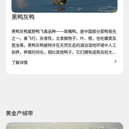
使其在零下30度的严冬中照样
匈牙利出产的鹅绒，色泽纯
料喂养，并严格遵循友好环境
高，色泽洁白光亮，黑头少。
粗状。羽毛分黑、白、黑白
质材料。
而生，种自洋舶来”。引入后，
舒适的生活。
白，含绒量高，绒朵大，杂质
保护和特殊卫生要求。
花，少数呈银灰色和赤褐色。
在当地人民长期驯化和精心培
黑鸭灰鸭
少，蓬松度高。在匈牙利国内
育下，形成了遗传性能稳定、
称之为“白金”，其品质在国际羽
适应当地自然条件的中国番
毛业界也有着极高评价。
黑鸭灰鸭属野鸭飞禽品种——斑嘴鸭，是中国部分家鸭祖先
鸭。现番鸭的中心产区为福
之一。善飞行，杂食性，主食植物子、叶、根，也吃螺类及
建、台湾、海南、广东和贵州
昆虫等。黑鸭灰鸭被特许在天然生态的湖泊湿地环境中人工
等省，广西、浙江、湖北等地
驯养，养殖时间长，相比其他鸭子，它们拥有成熟且较大的
也有分布。
朵绒。
了解详情
黄金产绒带