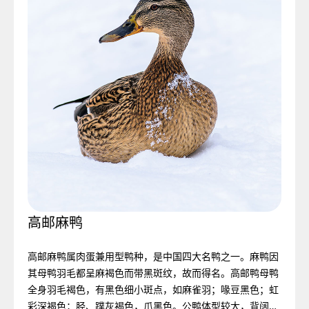
水平状态。头中等大小，喙较短而窄，呈“雁形喙”。喙基部
和眼周围有红色或黑色皮瘤，上喙基部有一小块突起的肉
瘤，雄性较雌性发达。头顶有一排纵向长羽，受刺激时会竖
中国广东、广西、福
起。胸部宽而平，后腹不发达，尾狭长，翅膀长达尾部，腿
建
短而粗状。羽毛分黑、白、黑白花，少数呈银灰色和赤褐
色。
地区：中国广东、广西、福建
匈牙利
关键词：岭南“珍珠”
代表羽绒：中国番鸭绒
地区：匈牙利
中国番鸭
福建省，地处中国东南部，年
波兰
西班牙
关键词：东欧“白金”
中国安徽
平均气温21摄氏度，无霜期
中国北京
代表羽绒：匈牙利白鹅绒
格陵兰岛
中国番鸭原产于中、南美洲热
240-330天，年降水量1400-
国家：波兰
地区：西班牙
带地区，它的英文名字叫
地区：中国安徽
2000MM，属亚热带海洋性季
关键词：政府培育的极品鹅种
匈牙利有着非常长久的传统养
关键词：比利牛斯巨子
地区：中国北京
松花江®白鹅
中国松花江流域
Muscovy, 拉丁学名叫Carina
地区：格陵兰岛
关键词：国产鹅绒的骄傲
风气候。主要农作物有水稻、
德国
法国
代表羽绒：波兰科鲁达白鹅绒
鹅历史，这种传统的起源可以
代表羽绒：纳瓦尔白鸭绒
关键词：皇城血统
Moschota。番鸭能在零下12
关键词：灰色的“钻石”
代表羽绒：狮头白鹅绒
小麦、甘薯、花生等，海岸线
高邮麻鸭
西伯利亚
自1962年起，波兰国家动物育
追溯到罗马时期，当时这里还
西班牙纳瓦尔王国成立于公元
代表羽绒：北京白鸭绒
摄氏度的恶劣环境下生存。因
松花江®白鹅品种来源于黑龙
代表羽绒：欧绒鸭绒
地区：中国松花江流域
安徽省六安市为皖西白鹅的中
曲折漫长，沿海盛产鱼虾、螺
北京白鸭
高邮麻鸭
欧绒鸭
国家：德国
种研究院就开始精心培育一种
地区：法国
被称作“潘诺尼亚”。根据文献的
824年，是一个控制着比利牛斯
北京市毗邻渤海湾，上靠辽东
白色罗曼白鹅
为它的红嘴特征, 其相貌很容易
江白鹅，该鹅种主要分布于黑
格陵兰岛大部分位于北极圈以
关键词：“天河”边的白鹅绒
心产区，六安地处安徽西部，
蛳、泥鳅、蚯蚓等丰富的天然
高邮麻鸭属肉蛋兼用型鸭种，是中国四大名鸭之一。麻鸭因
地区：西伯利亚
关键词：环境造就卓越品质
名为“白色科鲁达”的白鹅品种。
关键词：“美味”的产业
记载，天主教徒在圣马丁日
山脉大西洋沿岸土地的古代欧
半岛，下临山东半岛，与天津
被识别。最早发现这种鸭是在
龙江省绥北和松花江地区，因
北，在漫长的冬季，这些地区
代表羽绒：松花江®白鹅绒
大别山北麓，这一地区统称为
食饵，这些自然资源都为番鸭
其母鸭羽毛都呈麻褐色而带黑斑纹，故而得名。高邮鸭母鸭
峨眉山白鹅
狮头®（皖西）白鹅
北京鸭是世界著名的优良肉用
高邮麻鸭属肉蛋兼用型鸭种，
欧绒鸭，一种在一个多世纪前
关键词：极寒中的温暖
代表羽绒：德国白鹅绒
在波兰共产主义时期， 政府成
代表羽绒：法国巴巴拉白鸭绒
（每年的11月11日）吃烧鹅的
洲王国。几个世纪以来，这一
相邻，被河北省环绕，地势西
法国巴巴拉白鸭
西伯利亚灰鹅 （沙
古印加时代的南美洲, 16世纪哥
产蛋量多，又被人们称为籽
白色罗曼白鹅是欧洲古老品
无法见到阳光。夏季的格陵兰
松花江拥有一个非常美丽的别
“皖西”。平原地区海拔一般在
的饲养和驯化提供了良好的条
全身羽毛褐色，有黑色细小斑点，如麻雀羽；喙豆黑色；虹
西班牙纳瓦尔®白鸭
匈牙利白鹅（霍尔多
波兰白鹅（科鲁达®
英国白鹅 （埃姆登
鸭标准品种。具有生长发育
是中国四大名鸭之一。麻鸭因
的冰岛就已经受法律保护的个
代表羽绒: 西伯利亚白鹅绒
德国并非鹅绒的产量大国，但
功地搭建出金字塔结构的“白色
与其他国家的水禽饲养传统不
习惯在中世纪时期便已广为流
地区的传统习惯都被很好的传
北高，东南低。北京的西部、
霍尔多巴吉®白鹅
狮头®灰鹅
德国白鹅（埃姆登种
西伯利亚白鹅
德林斯克鹅）
伦布发现南美大陆时将其带到
鹅。该鹅种具有耐寒、耐粗饲
种，原产于意大利。经我国台
却有将近24小时的日照，海岸
名——“天河”。满族人民亲切地
30—200米，山区海拔最高达
件。黑番鸭的羽毛为黑色带墨
彩深褐色；胫、蹼灰褐色，爪黑色。公鸭体型较大，背阔肩
快、育肥性能好等特点，是闻
其母鸭羽毛都呈麻褐色而带黑
体较大的极地野鸭，拉丁语叫
峨眉山白鹅的品种限定为四川
皖西白鹅体型健壮，体态高
西伯利亚是世界上最寒冷的地
却一直是羽绒制品的消费大
科鲁达”鹅种产业。在波兰，任
同，法国人民对于鹅肝、鸭肝
传。
承延续了下来，特别是制作高
北部和东北部，群山环绕，东