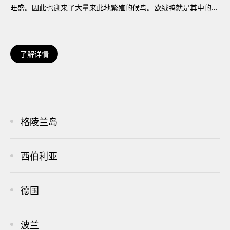
旺盛。因此也迎来了大量来此地繁殖的候鸟。欧绒鸭就是其中的一
种。格陵兰岛全年的平均气温在0度以下，部分内陆地区最低可达
零下70摄氏度。在冰雪覆盖的自然环境下，在格陵兰岛栖息的鸟类
需要生长出丰满的羽绒羽毛来保存自己的体温。正是在这样的极寒
了解详情
气候影响下，欧绒鸭的羽绒极具弹性和串联性。羽毛的前端呈钩
状，羽毛层紧贴在一起，锁住了大量的细小空气层，带来了无与伦
比的保温性能,也为孵化鸭蛋提供了必要的保暖温度。灰褐色的欧
绒鸭绒被评为世界上所有高级羽绒产品的最高级；是名符其实的羽
毛中的“钻石”。
格陵兰岛
西伯利亚
德国
波兰