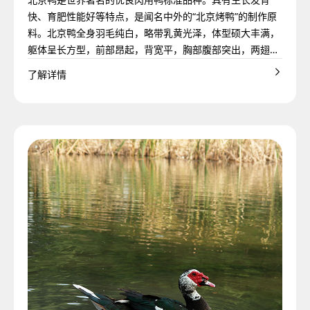
快、育肥性能好等特点，是闻名中外的“北京烤鸭”的制作原
料。北京鸭全身羽毛纯白，略带乳黄光泽，体型硕大丰满，
躯体呈长方型，前部昂起，背宽平，胸部腹部突出，两翅小
而紧贴体躯，尾部钝齐，微向上翘起。原产于北京西郊玉泉
了解详情
山一带，现其养殖地点已遍布世界各地，在国际养鸭业中占
有重要地位。上世纪50年代，经欧美的商业化育种，北京鸭
被逐渐改良为适合规模化、工业化生产需求的樱桃谷鸭和枫
叶鸭。