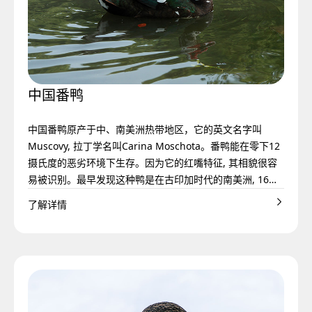
中国番鸭
中国番鸭原产于中、南美洲热带地区，它的英文名字叫
Muscovy, 拉丁学名叫Carina Moschota。番鸭能在零下12
摄氏度的恶劣环境下生存。因为它的红嘴特征, 其相貌很容
易被识别。最早发现这种鸭是在古印加时代的南美洲, 16世
纪哥伦布发现南美大陆时将其带到了欧洲，于1729年由欧洲
了解详情
人引入到中国福建。据1763年编纂的《泉州府志》载：“番
鸭状似鸭而大似鹅，自抱其蛋而生，种自洋舶来”。引入
后，在当地人民长期驯化和精心培育下，形成了遗传性能稳
定、适应当地自然条件的中国番鸭。
中国番鸭体躯长而宽，前后窄小，呈纺锤形，体躯与地面呈