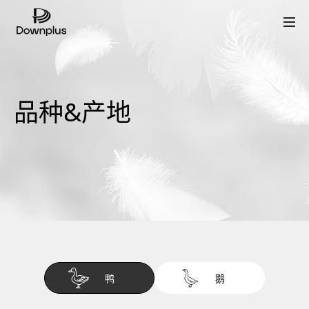
关于我们
流程&认证
羽绒&羽毛
品种&产地
品种&产地
品质&价格
保养护理
绒言羽讯
Downplus合作品牌
常见问题
联系我们
鸭
鹅